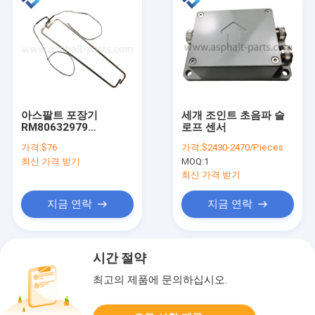
아스팔트 포장기
세개 조인트 초음파 슬
RM80632979
로프 센서
RM80632961 VB78 히
가격:
$76
가격:
$2430-2470/Pieces
팅 로드 전기 히팅 로드
최신 가격 받기
MOQ:
1
산업용
최신 가격 받기
지금 연락
지금 연락
시간 절약
최고의 제품에 문의하십시오.