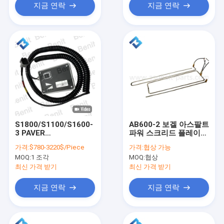
지금 연락
지금 연락
S1800/S1100/S1600-
AB600-2 보겔 아스팔트
3 PAVER
파워 스크리드 플레이트
2484825/WX3187471
2056568 2056569 난
가격:
$780-3220$/Piece
가격:
협상 가능
Sensor 2462560026
방 스탠드
MOQ:
1 조각
MOQ:
협상
/2090106 Slope
Sensor for Super
최신 가격 받기
최신 가격 받기
Vogl Paver
지금 연락
지금 연락