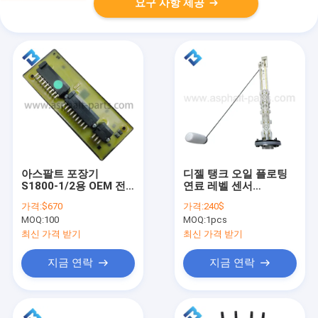
요구 사항 제공
아스팔트 포장기
디젤 탱크 오일 플로팅
S1800-1/2용 OEM 전
연료 레벨 센서
압 조정기 공급 전압
9625351016 아스팔트
가격:
$670
가격:
240$
3515180025
패버 부품 S2100-2
MOQ:
100
MOQ:
1pcs
최신 가격 받기
최신 가격 받기
지금 연락
지금 연락