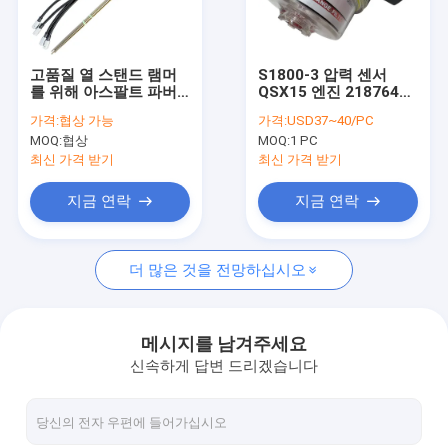
공장 투어
품질 관리
고품질 열 스탠드 램머
S1800-3 압력 센서
를 위해 아스팔트 파버
QSX15 엔진 2187641
저희와 연락
BF800C PN 83770754
아스팔트 패버 부품에
가격:
협상 가능
가격:
USD37~40/PC
83701648
대한 공기 필터 차단 모
MOQ:
협상
MOQ:
1 PC
니터링
뉴스
최신 가격 받기
최신 가격 받기
사건
지금 연락
지금 연락
더 많은 것을 전망하십시오
아스팔트페이버 예비품
머신 부분을 분쇄하기
메시지를 남겨주세요
신속하게 답변 드리겠습니다
포장용 제어 시스템
아스팔트페이버 센서