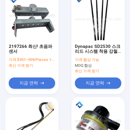
2197266 최신! 초음파
Dynapac SD2530 스크
센서
리드 시스템 착용 강철
저항 바 아스팔트 파버
가격:
$957~959/Pieces 1-4 Pieces
가격:
협상 가능
예비 부품 교체
최신 가격 받기
MOQ:
협상
최신 가격 받기
지금 연락
지금 연락
집
제품
우리 에 관한 것