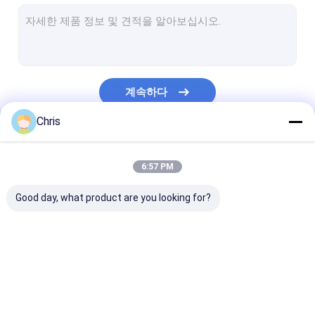
포장기계 나사송곳
포장기계 자막대기 플레이트
툴 홀더를 분쇄하기
계속하다
충돌 트랙 패드
Chris
체인 컨베이어
우리의 카테고리
기계 비트를 분쇄하기
6:57 PM
고무 감진기 패드
Good day, what product are you looking for?
플라스틱 분무 노즐
폴리 트랙 패드
아스팔트페이버 예비품
머신 부분을 분쇄하기
포장용 제어 시
도로 롤러 예비 부품