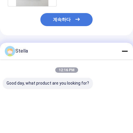
계속하다
추천된 제품
Stella
12:16 PM
Good day, what product are you looking for?
109926 아스팔트 패버
388-9556 Return
W250 밀링 머신
수압 시스템 이동 감소
Roller for PM620
부품용 37972 
기 (본피글리올리
레이트 베이스
B6201676297)
W2000
최고의 가격
최고의 가격
최고의 