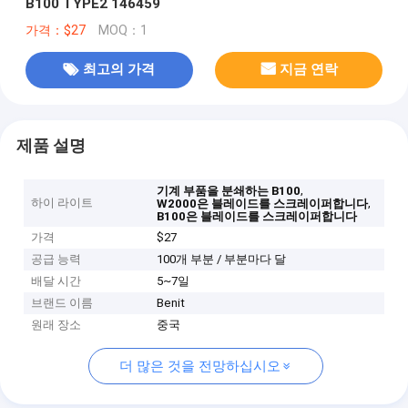
B100 TYPE2 146459
가격：$27
MOQ：1
최고의 가격
지금 연락
제품 설명
,
기계 부품을 분쇄하는 B100
하이 라이트
,
W2000은 블레이드를 스크레이퍼합니다
B100은 블레이드를 스크레이퍼합니다
가격
$27
공급 능력
100개 부분 / 부분마다 달
배달 시간
5~7일
브랜드 이름
Benit
원래 장소
중국
더 많은 것을 전망하십시오