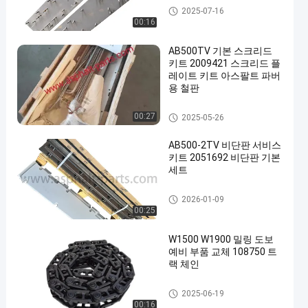
포장기계 자막대기 플레이트
2025-07-16
00:16
AB500TV 기본 스크리드
키트 2009421 스크리드 플
레이트 키트 아스팔트 파버
용 철판
포장기계 자막대기 플레이트
00:27
2025-05-26
AB500-2TV 비단판 서비스
키트 2051692 비단판 기본
세트
포장기계 자막대기 플레이트
2026-01-09
00:25
W1500 W1900 밀링 도보
예비 부품 교체 108750 트
랙 체인
아스팔트페이버 예비품
2025-06-19
00:16