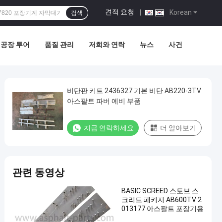
견적 요청
|
Korean
검색
공장 투어
품질 관리
저희와 연락
뉴스
사건
비단판 키트 2436327 기본 비단 AB220-3TV
아스팔트 파버 예비 부품
지금 연락하세요
더 알아보기
관련 동영상
BASIC SCREED 스토브 스
크리드 패키지 AB600TV 2
013177 아스팔트 포장기용