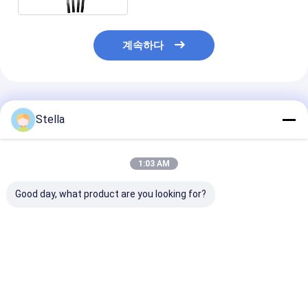
계속하다
추천된 제품
Stella
1:03 AM
Good day, what product are you looking for?
80704372 스크레드 레
내구성 있는 아스팔트
2136673 W50
벨링 실린더 소레노이드
배치 기계의 간편한 유
도로 건설용 솔리
밸브 렉스로스
지 보수를 위한 편리한
이어 전륜 밀링 
R900561286 볼보-아
비단 교체 부품
브그 시리즈 고품질 도
최고의 가격
최고의 가격
최고의 
로 건설