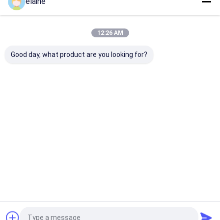
elaine
우리의 카테고리
12:26 AM
Good day, what product are you looking for?
아스팔트페이버 예비품
머신 부분을 분쇄하기
포장용 제어 시
Desktop Site
홈
사이트맵
연락처
Privacy Policy
사이트맵
품질
아스팔트페이버 예비품
중국 공장.Copyright © 2026 Suzhou
Benit Machinery Technology Co., Ltd. All Rights Reserved.