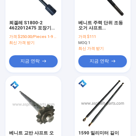
공장 투어
품질 관리
푀겔레 S1800-2
베니트 주력 단위 조동
4622012475 포장기계
오거 샤프트
저희와 연락
나사송곳 나사송곳 연장
4622012476
가격:
$250.00/Pieces 1-9 Pieces
가격:
$111
축 112 센티미터 장기간
4622012478 S1900-2
최신 가격 받기
MOQ:
1
S2100-2 S2100-3 아스
뉴스
팔트 파버
최신 가격 받기
사건
지금 연락
지금 연락
아스팔트페이버 예비품
머신 부분을 분쇄하기
포장용 제어 시스템
아스팔트페이버 센서
베니트 교반 샤프트 오
1590 밀리미터 길이