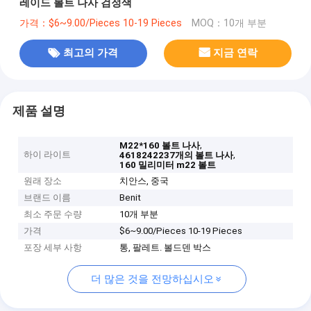
레이드 볼트 나사 검정색
가격：$6~9.00/Pieces 10-19 Pieces
MOQ：10개 부분
최고의 가격
지금 연락
제품 설명
,
M22*160 볼트 나사
하이 라이트
,
4618242237개의 볼트 나사
160 밀리미터 m22 볼트
원래 장소
치안스, 중국
브랜드 이름
Benit
최소 주문 수량
10개 부분
가격
$6~9.00/Pieces 10-19 Pieces
포장 세부 사항
통, 팔레트. 볼드덴 박스
더 많은 것을 전망하십시오