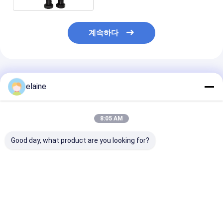
계속하다
추천된 제품
elaine
8:05 AM
Good day, what product are you looking for?
RM13963020/RM13963038
베니트 주력 단위 조동
베니트 460243
ABG Paver VB78 가이
오거 샤프트
4602438130 
드 가이드 아래의 아이
4622012476
면 배프러 후면 
러닝 보드
4622012478 S1900-
틸 아스팔트 파
2 S2100-2 S2100-3
최고의 가격
최고의 가격
최고의 
아스팔트 파버