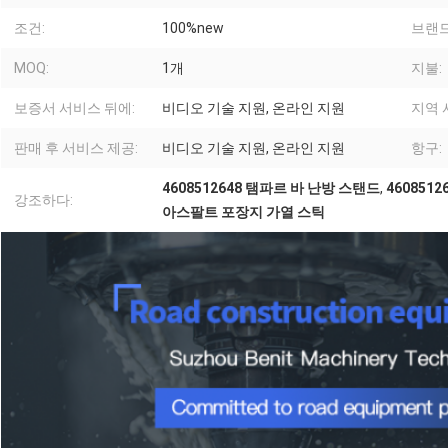
조건:
100%new
브랜드
MOQ:
1개
지불:
보증서 서비스 뒤에:
비디오 기술 지원, 온라인 지원
지역 
판매 후 서비스 제공:
비디오 기술 지원, 온라인 지원
항구:
4608512648 탬파르 바 난방 스탠드
,
460851
강조하다:
아스팔트 포장지 가열 스틱