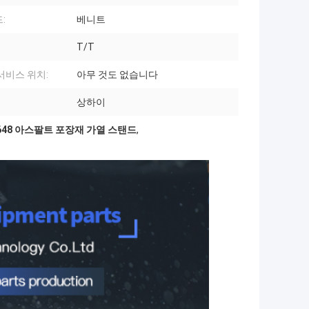
:
베니트
T/T
서비스 위치:
아무 것도 없습니다
상하이
2648 아스팔트 포장재 가열 스탠드
,