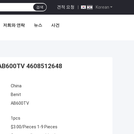
견적 요청
|
Korean
검색
저희와 연락
뉴스
사건
00TV 4608512648
China
Benit
AB600TV
1pcs
$3.00/Pieces 1-9 Pieces