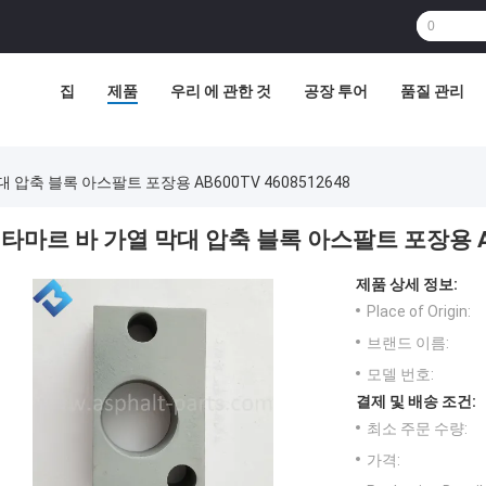
집
제품
우리 에 관한 것
공장 투어
품질 관리
 압축 블록 아스팔트 포장용 AB600TV 4608512648
타마르 바 가열 막대 압축 블록 아스팔트 포장용 AB6
제품 상세 정보:
Place of Origin:
브랜드 이름:
모델 번호:
결제 및 배송 조건:
최소 주문 수량:
가격: