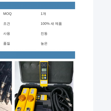
MOQ
1개
조건
100% 새 제품
사용
진동
품질
높은