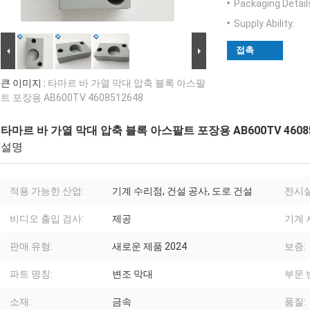
Packaging Detail
Supply Ability:
접촉
큰 이미지 :
타마르 바 가열 막대 압축 블록 아스팔
트 포장용 AB600TV 4608512648
타마르 바 가열 막대 압축 블록 아스팔트 포장용 AB600TV 46085
설명
적용 가능한 산업:
기계 수리점, 건설 공사, 도로 건설
전시실
비디오 출입 검사:
제공
기계 
판매 유형:
새로운 제품 2024
보증:
파트 명칭:
변조 막대
부문 
소재:
금속
품질: